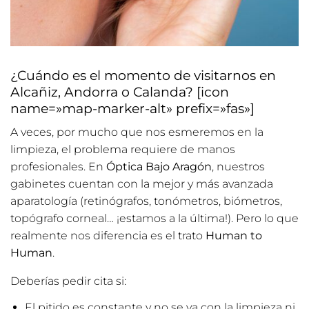
¿Cuándo es el momento de visitarnos en
Alcañiz, Andorra o Calanda? [icon
name=»map-marker-alt» prefix=»fas»]
A veces, por mucho que nos esmeremos en la
limpieza, el problema requiere de manos
profesionales. En
Óptica Bajo Aragón
, nuestros
gabinetes cuentan con la mejor y más avanzada
aparatología (retinógrafos, tonómetros, biómetros,
topógrafo corneal… ¡estamos a la última!). Pero lo que
realmente nos diferencia es el trato
Human to
Human
.
Deberías pedir cita si:
El pitido es constante y no se va con la limpieza ni