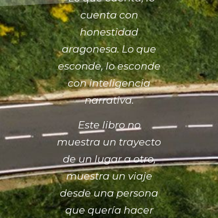
cuenta con
honestidad
aragonesa. Lo que
esconde, lo esconde
con inteligencia
narrativa.
Este libro no
muestra un trayecto
de un lugar a otro,
muestra un viaje
desde una persona
que quería hacer