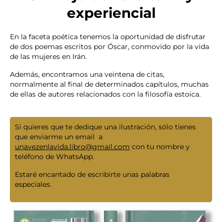
experiencial
En la faceta poética tenemos la oportunidad de disfrutar
de dos poemas escritos por Óscar, conmovido por la vida
de las mujeres en Irán.
Además, encontramos una veintena de citas,
normalmente al final de determinados capítulos, muchas
de ellas de autores relacionados con la filosofía estoica.
Si quieres que te dedique una ilustración, sólo tienes
que enviarme un email a
unavezenlavida.libro@gmail.com
con tu nombre y
teléfono de WhatsApp.
Estaré encantado de escribirte unas palabras
especiales.