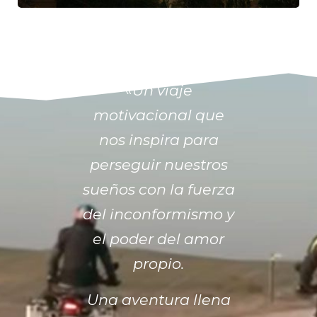
«Un viaje
motivacional que
nos inspira para
perseguir nuestros
sueños con la fuerza
del inconformismo y
el poder del amor
propio.
Una aventura llena