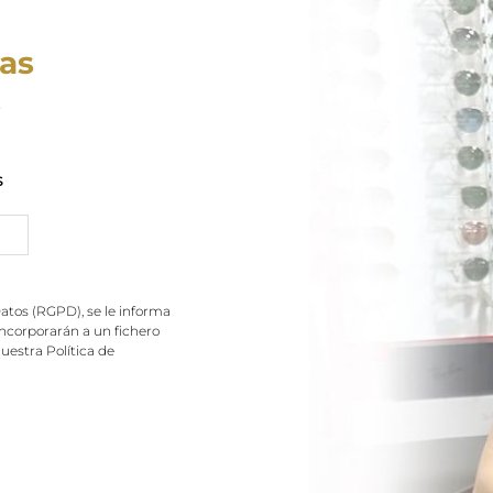
las
s
s
atos (RGPD), se le informa
 incorporarán a un fichero
nuestra
Política de