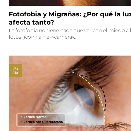
Fotofobia y Migrañas: ¿Por qué la lu
afecta tanto?
La fotofobia no tiene nada que ver con el miedo a 
fotos [icon name=»camera»...
26
Abr