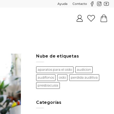
Ayuda
Contacto
Nube de etiquetas
aparatos para el oido
audicion
audifonos
oido
perdida auditiva
presbiacusia
Categorías