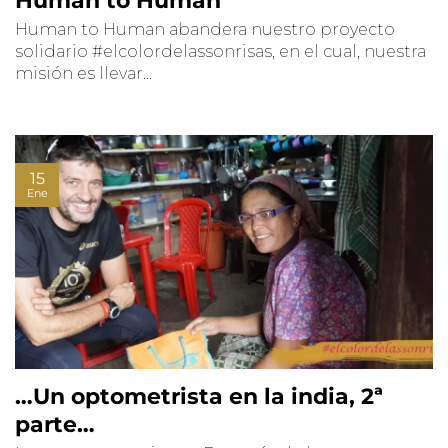
Human to Human
Human to Human abandera nuestro proyecto
solidario #elcolordelassonrisas, en el cual, nuestra
misión es llevar...
15
Ene
…Un optometrista en la india, 2ª
parte…