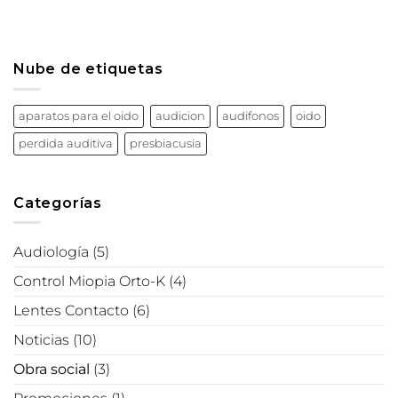
Nube de etiquetas
aparatos para el oido
audicion
audifonos
oido
perdida auditiva
presbiacusia
Categorías
Audiología
(5)
Control Miopia Orto-K
(4)
Lentes Contacto
(6)
Noticias
(10)
Obra social
(3)