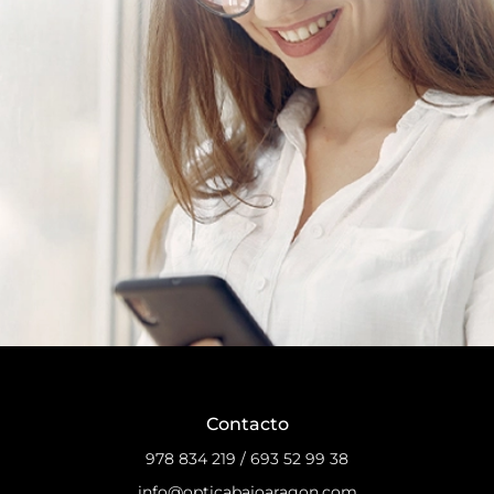
Contacto
978 834 219
/
693 52 99 38
info@opticabajoaragon.com