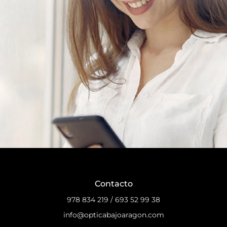
Contacto
978 834 219
/
693 52 99 38
info@opticabajoaragon.com