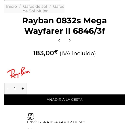
Inicio
/
Gafas de sol
/
Gafas
de Sol Mujer
Rayban 0832s Mega
Wayfarer II 6846/3f
€
183,00
(IVA incluido)
AÑADIR A LA CESTA
ENVÍOS GRATIS A PARTIR DE 50€.