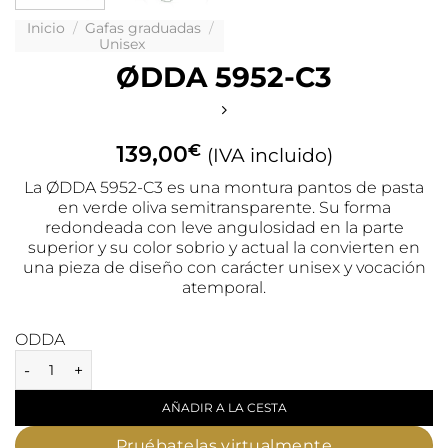
Inicio
/
Gafas graduadas
/
Unisex
ØDDA 5952-C3
€
139,00
(IVA incluido)
La ØDDA 5952-C3 es una montura pantos de pasta
en verde oliva semitransparente. Su forma
redondeada con leve angulosidad en la parte
superior y su color sobrio y actual la convierten en
una pieza de diseño con carácter unisex y vocación
atemporal.
ODDA
AÑADIR A LA CESTA
Pruébatelas virtualmente